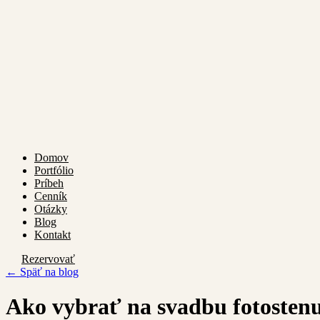
Domov
Portfólio
Príbeh
Cenník
Otázky
Blog
Kontakt
Rezervovať
← Späť na blog
Ako vybrať na svadbu fotosten