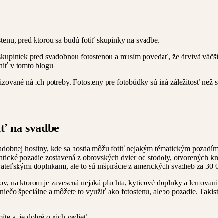
tenu, pred ktorou sa budú fotiť skupinky na svadbe.
kupiniek pred svadobnou fotostenou a musím povedať, že drvivá väčšina
niť v tomto blogu.
izované ná ich potreby. Fotosteny pre fotobúdky sú iná záležitosť než s
ať na svadbe
vadobnej hostiny, kde sa hostia môžu fotiť nejakým tématickým pozadím
antické pozadie zostavená z obrovských dvier od stodoly, otvorených k
teľskými doplnkami, ale to sú inšpirácie z amerických svadieb za 30
ov, na ktorom je zavesená nejaká plachta, kyticové doplnky a lemovania
iečo špeciálne a môžete to využiť ako fotostenu, alebo pozadie. Takis
íte a je dobré o nich vedieť.