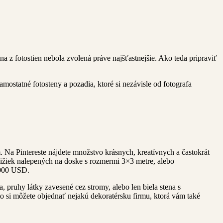
 z fotostien nebola zvolená práve najšťastnejšie. Ako teda pripraviť
amostatné fotosteny a pozadia, ktoré si nezávisle od fotografa
. Na Pintereste nájdete množstvo krásnych, kreatívnych a častokrát
nižiek nalepených na doske s rozmermi 3×3 metre, alebo
 000 USD.
, pruhy látky zavesené cez stromy, alebo len biela stena s
to si môžete objednať nejakú dekoratérsku firmu, ktorá vám také