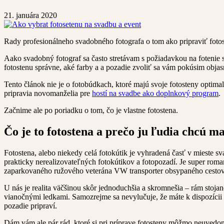
21. januára 2020
Rady profesionálneho svadobného fotografa o tom ako pripraviť fotos
Aako svadobný fotograf sa často stretávam s požiadavkou na fotenie s
fotostenu správne, aké farby a a pozadie zvoliť sa vám pokúsim objas
Tento článok nie je o fotobúdkach, ktoré majú svoje fotosteny optimal
pripravia novomanželia pre
hostí na svadbe ako doplnkový program
.
Začnime ale po poriadku o tom, čo je vlastne fotostena.
Čo je to fotostena a prečo ju ľudia chcú m
Fotostena, alebo niekedy celá fotokútik je vyhradená časť v mieste s
prakticky nerealizovateľných fotokútikov a fotopozadí. Je super rom
zaparkovaného ružového veterána VW transporter obsypaného cestova
U nás je realita väčšinou skôr jednoduchšia a skromnešia – rám stojan
vianočnými ledkami. Samozrejme sa nevylučuje, že máte k dispozícii n
pozadie pripraví.
Dám vám ale pár rád, ktoré si pri príprave fotosteny môžmo neuvedom