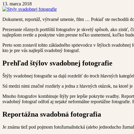
13. marca 2018
Dokument, reportáž, výtvarné umenie, film … Pokiaľ ste nechodili do
Prezeranie rôznych portfólií fotografov je skvelý spôsob, ako zistiť, č
najlepšom svetle a poskytne vám presne toľko usmernení, koľko budet
Preto som zostavil tohto základného sprievodcu v štýloch svadobnej f
kto je pre vás najlepší svadobný fotograf.
Prehľad štýlov svadobnej fotografie
Štýly svadobnej fotografie sa dajú rozdeliť do troch hlavných kategór
Sú medzi nimi značné rozdiely a jedna z hlavných otázok, na ktoré je 
Mnoho fotografov kombinuje štýly pre lepšie pokrytie svadby. Repor
svadobný fotograf odfotí aj nejaké neformálne reportážne fotografie. P
Reportážna svadobná fotografia
Je známa tiež pod pojmom fotožurnalistická (alebo jednoducho žurnal