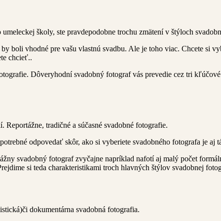
 umeleckej školy, ste pravdepodobne trochu zmätení v štýloch svadobne
i by boli vhodné pre vašu vlastnú svadbu. Ale je toho viac. Chcete si vy
e chcieť..
otografie. Dôveryhodní svadobný fotograf vás prevedie cez tri kľúčové 
ií. Reportážne, tradičné a súčasné svadobné fotografie.
potrebné odpovedať skôr, ako si vyberiete svadobného fotografa je aj t
tážny svadobný fotograf zvyčajne napríklad nafotí aj malý počet form
rejdime si teda charakteristikami troch hlavných štýlov svadobnej fotog
istická)či dokumentárna svadobná fotografia.