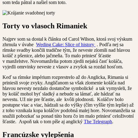
som teda pátral a našiel som toto.
Torty vo vlasoch Rimaniek
Najprv som sa dostal k článku od Carol Wilson, ktorá svoj výskum
zhrnula v úvahe
Weding Cake: Slice of history
. Podľa nej sa
rímske svadby končili tradične tým, že neveste zlomili nad hlavou
koláč z pšenice, alebo jačmeňa. To malo priniesť šťastie
v manželstve. Novomanželia potom zjedli nejakú časť koláča,
vyjedli omrvinky neveste z vlasov a zvyšok sa rozdal hosťom.
Keď sa rímske impérium rozprestrelo až do Anglicka, Rimania si
priniesli svoje zvyky. Angličanom sa však zlomenie koláča nad
hlavou nevesty nezdalo dostatočne symbolické a tak vymysleli, že
by koláč mohol byť sladký a nebude sa lámať, ale hádzať na
nevestu. Už nie pre šťastie, ale kvôli plodnosti. Koláčov bolo
postupne viac a viac, hádzali sa do výšky (čím vyššie tým lepšie) až
z toho vznikala kopa koláčov podobná malej hore. Novomanželia sa
snažili pobozkať sa ponad túto horu čo im malo priniesť celoživotní
šťastie. Aspoň tak o tom píše aj anglický
The Telegraph
.
Francúzske vylepšenia