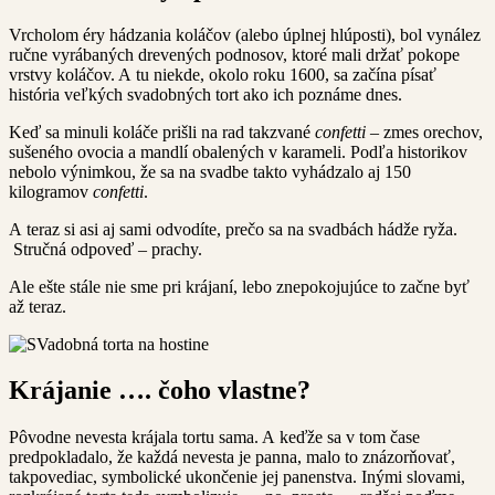
Vrcholom éry hádzania koláčov (alebo úplnej hlúposti), bol vynález
ručne vyrábaných drevených podnosov, ktoré mali držať pokope
vrstvy koláčov. A tu niekde, okolo roku 1600, sa začína písať
história veľkých svadobných tort ako ich poznáme dnes.
Keď sa minuli koláče prišli na rad takzvané
confetti
– zmes orechov,
sušeného ovocia a mandlí obalených v karameli. Podľa historikov
nebolo výnimkou, že sa na svadbe takto vyhádzalo aj 150
kilogramov
confetti
.
A teraz si asi aj sami odvodíte, prečo sa na svadbách hádže ryža.
Stručná odpoveď – prachy.
Ale ešte stále nie sme pri krájaní, lebo znepokojujúce to začne byť
až teraz.
Krájanie …. čoho vlastne?
Pôvodne nevesta krájala tortu sama. A keďže sa v tom čase
predpokladalo, že každá nevesta je panna, malo to znázorňovať,
takpovediac, symbolické ukončenie jej panenstva. Inými slovami,