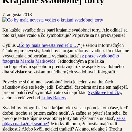
Krájanie svadobnej torty
7. augusta 2018
Ku každej svadbe dnes patrí krájanie svadobnej torty. Ale odkiaľ sa
toto krájanie vzalo a čo symbolizuje? Pripravte sa na prekvapenie!
Cyklus „
Čo by mala nevesta vedieť o …
“ je sériou informačných
článkov pre nevesty, ženíchov a organizátorov svadieb. Predkladané
vysvetlenia a odporúčania vychádzajúcich
z praxe svadobného
fotografa Maroša Markoviča
. Jednoduchým a pre laika
pochopiteľným spôsobom predstavuje rôzne aspekty svadobného
dňa súvisiace so získaním nádherných svadobných fotografií.
Povedzme si úprimne, svadobná torta je jeden z najdrahších
zákuskov aké ste kedy jedli. Bohužiaľ častokrát ani nie ten najlepší,
pričom patrí česť výnimkám ako sú napríklad
Syslíkove tortičky
,
alebo skvelé veci od
Lulus Bakery
.
Svadobný fotograf takých krájaní vidí veľa a po nejakom čase, keď
dofotí, trochu sa pritom začne nudiť. A začne sa pýtať sám seba, že
prečo je teda krájanie svadobnej torty tak významná udalosť,
že sa
objaví na každej svadbe?
Je to kvôli tomu, že hostia majú radi
sladkosti? Alebo kvôli nejakej tradícii? Ak áno, tak akej? Trochu