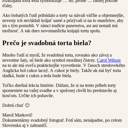
rozkrájaná torta teda symbolizuje … no, proste … radšej poďme
ďalej.
Ako bohatých ľudí pribúdalo a torty sa stávali väčšie a objemnejšie,
nevesty ich nevládali krájať samé a prizývali si na to manželov, aby
im s tým pomohli. V rámci tradície panenstva, asi ani nemali inú
možnosť. A tak dnes novomanželia krájajú tortu spolu.
Prečo je svadobná torta biela?
Mnoho ľudí si myslí, že svadobná torta, rovnako ako závoj a
nevestine šaty, sú biele ako symbol morálnej čistoty.
Carol Wilson
na to ale má oveľa praktickejšie vysvetlenie. V časoch stredovekého
Anglicka bol cukor lacný. A cukor je biely. Takže ak má byť torta
sladká, bude z cukru a teda bude biela.
Toľko dnešná lekcia histórie. Dúfam, že si na tento príbeh torty
spomeniete na vašej svadbe a v správnej chvíli ho predstavíte aj
hosťom. Určite ich pobavíte.
Dobrú chuť 🙂
Maroš Markovič
Dokumentárny svadobný fotograf. Fotí sám, nenápadne, po celom
Slovensku aj v zahraničí.